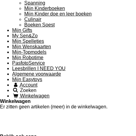
Spanning
Mijn Kinderboeken
Mijn Kinder doe en leer boeken
Culinair
Boeken Soest
Mijn Gifts
My Sen&Zo
Mijn Spelletjes
Mijn Wenskaarten
Mijn-Topmodels
Mijn Robotime
PasfotoService
Leesbrillen I NEED YOU
Algemene voorwaarde
Mijn Easytoys
Account
Zoeken
Winkelwagen
Winkelwagen
Er zitten geen artikelen (meer) in de winkelwagen.