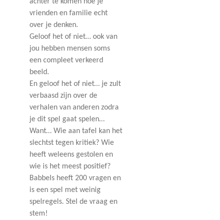
achter te komen hoe je
vrienden en familie echt
over je denken.
Geloof het of niet… ook van
jou hebben mensen soms
een compleet verkeerd
beeld.
En geloof het of niet… je zult
verbaasd zijn over de
verhalen van anderen zodra
je dit spel gaat spelen…
Want… Wie aan tafel kan het
slechtst tegen kritiek? Wie
heeft weleens gestolen en
wie is het meest positief?
Babbels heeft 200 vra
gen en
is een spel met weinig
spelregels. Stel de vraag en
stem!