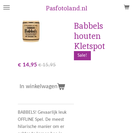
Ga
Pasfotoland.nl
direct
naar
Babbels
de
houten
hoofdinhoud
Kletspot
Sale!
€ 14,95
€ 15,95
In winkelwagen
BABBELS! Gevaarlijk leuk
OFFLINE Spel. De meest
hilarische manier om er