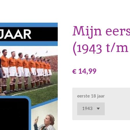
Mijn eers
(1943 t/m
€ 14,99
eerste 18 jaar