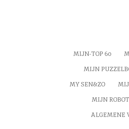
Ga
direct
naar
de
hoofdinhoud
MIJN-TOP 60
M
MIJN PUZZEL
MY SEN&ZO
MIJ
MIJN ROBO
ALGEMENE 