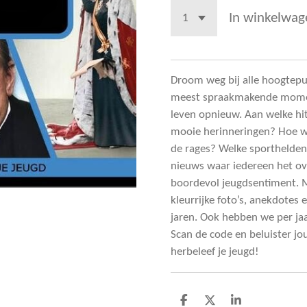
In winkelwag
Droom weg bij alle hoogtepun
meest spraakmakende moment
leven opnieuw. Aan welke hit
mooie herinneringen? Hoe w
de rages? Welke sporthelden 
nieuws waar iedereen het ove
boordevol jeugdsentiment. M
kleurrijke foto’s, anekdotes 
jaren. Ook hebben we per jaa
Scan de code en beluister jo
herbeleef je jeugd!
D
D
S