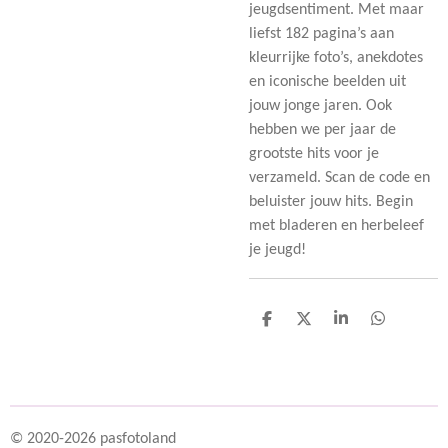
jeugdsentiment. Met maar
liefst 182 pagina’s aan
kleurrijke foto’s, anekdotes
en iconische beelden uit
jouw jonge jaren. Ook
hebben we per jaar de
grootste hits voor je
verzameld. Scan de code en
beluister jouw hits. Begin
met bladeren en herbeleef
je jeugd!
D
D
S
D
e
e
h
e
l
e
a
l
e
l
r
e
n
e
n
© 2020-2026 pasfotoland