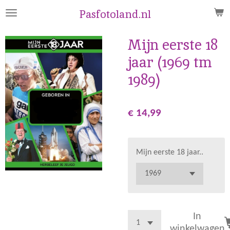
Ga
Pasfotoland.nl
direct
naar
Mijn eerste 18
de
jaar (1969 tm
hoofdinhoud
1989)
€ 14,99
Mijn eerste 18 jaar..
In
winkelwagen