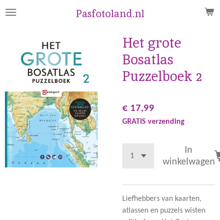
Ga
Pasfotoland.nl
direct
naar
Het grote
de
Bosatlas
hoofdinhoud
Puzzelboek 2
€ 17,99
GRATIS verzending
In
winkelwagen
Liefhebbers van kaarten,
atlassen en puzzels wisten