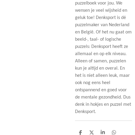
puzzelboek voor jou. We
wensen je veel wijsheid en
geluk toe! Denksport is dé
puzzelmaker van Nederland
en België. Of het nu gaat om
beeld-, taal- of logische
puzzels: Denksport heeft ze
allemaal en op elk niveau.
Alleen of samen, puzzelen
kun je altijd en overal. En
het is niet alleen leuk, maar
ook nog eens heel
ontspannend en goed voor
de mentale gezondheid. Dus
denk in hokjes en puzzel met
Denksport.
D
D
S
D