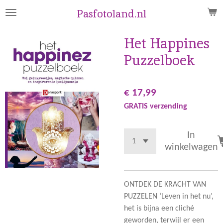
Ga
Pasfotoland.nl
direct
naar
Het Happines
de
Puzzelboek
hoofdinhoud
€ 17,99
GRATIS verzending
In
winkelwagen
ONTDEK DE KRACHT VAN
PUZZELEN ‘Leven in het nu’,
het is bijna een cliché
geworden, terwijl er een