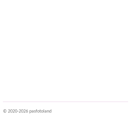
n
e
n
© 2020-2026 pasfotoland