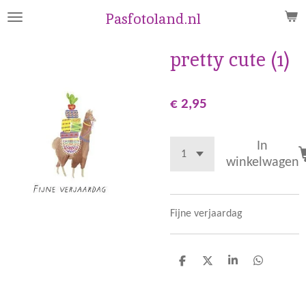
Ga
Pasfotoland.nl
direct
naar
pretty cute (1)
de
hoofdinhoud
€ 2,95
In
winkelwagen
Fijne verjaardag
D
D
S
D
e
e
h
e
l
e
a
l
e
l
r
e