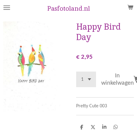
Ga
Pasfotoland.nl
direct
naar
Happy Bird
de
Day
hoofdinhoud
€ 2,95
In
winkelwagen
Pretty Cute 003
D
D
S
D
e
e
h
e