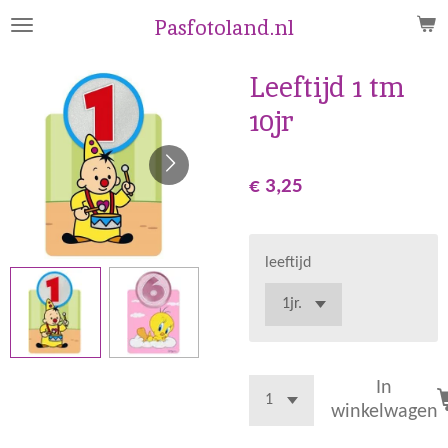
Ga
Pasfotoland.nl
direct
naar
Leeftijd 1 tm
de
10jr
hoofdinhoud
€ 3,25
leeftijd
In
winkelwagen