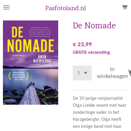
Ga
Pasfotoland.nl
direct
naar
De Nomade
de
hoofdinhoud
€ 23,99
GRATIS verzending
In
winkelwagen
De 39-jarige reisjournalist
Olga Liebke woont met haar
zonderlinge vader in het
Harzgebergte. Olga heeft
een innige band met haar