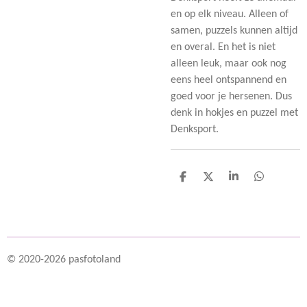
en op elk niveau. Alleen of
samen, puzzels kunnen altijd
en overal. En het is niet
alleen leuk, maar ook nog
eens heel ontspannend en
goed voor je hersenen. Dus
denk in hokjes en puzzel met
Denksport.
D
D
S
D
e
e
h
e
l
e
a
l
e
l
r
e
n
e
n
© 2020-2026 pasfotoland