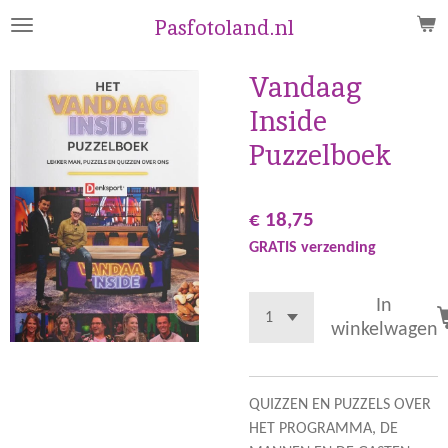
Ga
Pasfotoland.nl
direct
naar
Vandaag
de
Inside
hoofdinhoud
Puzzelboek
€ 18,75
GRATIS verzending
In
winkelwagen
QUIZZEN EN PUZZELS OVER
HET PROGRAMMA, DE