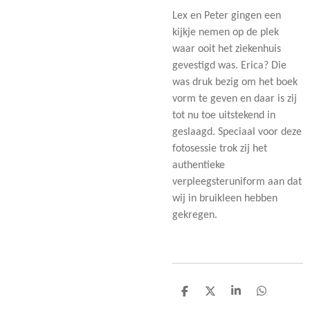
Lex en Peter gingen een
kijkje nemen op de plek
waar ooit het ziekenhuis
gevestigd was. Erica? Die
was druk bezig om het boek
vorm te geven en daar is zij
tot nu toe uitstekend in
geslaagd. Speciaal voor deze
fotosessie trok zij het
authentieke
verpleegsteruniform aan dat
wij in bruikleen hebben
gekregen.
D
D
S
D
e
e
h
e