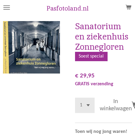
Ga
Pasfotoland.nl
direct
naar
Sanatorium
de
en ziekenhuis
hoofdinhoud
Zonnegloren
Soest special
€ 29,95
GRATIS verzending
In
winkelwagen
Toen wij nog jong waren!