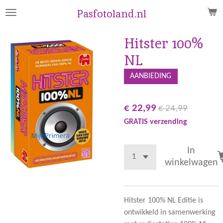
Ga
Pasfotoland.nl
direct
naar
Hitster 100%
de
NL
hoofdinhoud
AANBIEDING
€ 22,99
€ 24,99
GRATIS verzending
In
winkelwagen
Hitster 100% NL Editie is
ontwikkeld in samenwerking