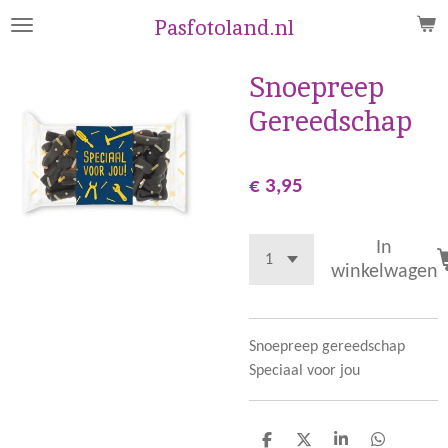
Ga
Pasfotoland.nl
direct
naar
Snoepreep
de
Gereedschap
hoofdinhoud
€ 3,95
In
winkelwagen
Snoepreep gereedschap
Speciaal voor jou
D
D
S
D