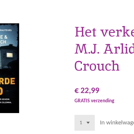
Het verk
M.J. Arli
Crouch
€ 22,99
GRATIS verzending
In winkelwag