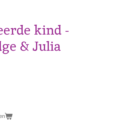
eerde kind -
dge & Julia
en