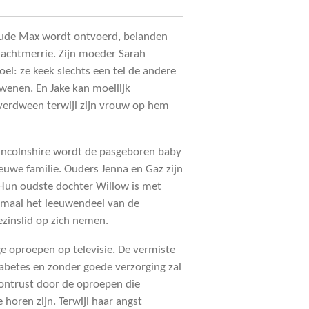
ude Max wordt ontvoerd, belanden
nachtmerrie. Zijn moeder Sarah
el: ze keek slechts een tel de andere
wenen. En Jake kan moeilijk
 verdween terwijl zijn vrouw op hem
n Lincolnshire wordt de pasgeboren baby
ieuwe familie. Ouders Jenna en Gaz zijn
 Hun oudste dochter Willow is met
itmaal het leeuwendeel van de
zinslid op zich nemen.
e oproepen op televisie. De vermiste
abetes en zonder goede verzorging zal
erontrust door de oproepen die
 horen zijn. Terwijl haar angst