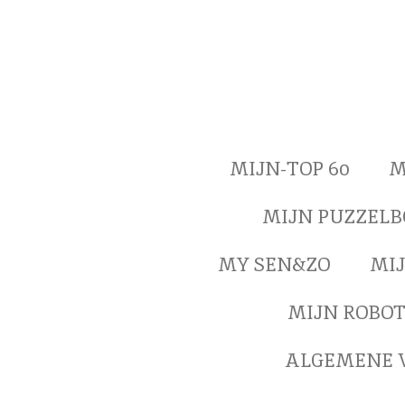
Ga
direct
naar
de
hoofdinhoud
MIJN-TOP 60
M
MIJN PUZZEL
MY SEN&ZO
MIJ
MIJN ROBO
ALGEMENE 