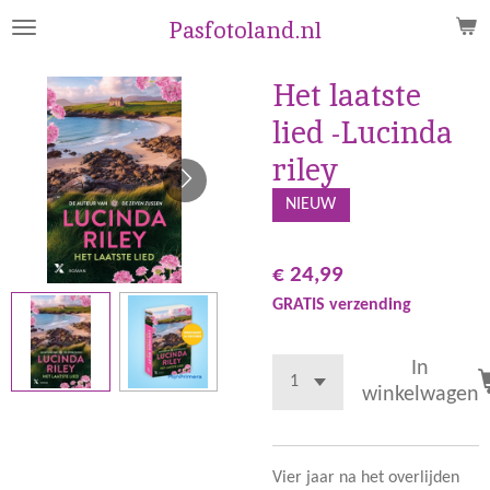
Ga
Pasfotoland.nl
direct
naar
Het laatste
de
lied -Lucinda
hoofdinhoud
riley
NIEUW
€ 24,99
GRATIS verzending
In
winkelwagen
Vier jaar na het overlijden