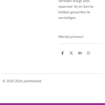
verleden dreigt alles
waarvoor hij en Sorcha
hebben gevochten te
vernietigen
Wereld primeur!
D
D
S
D
e
e
h
e
l
e
a
l
e
l
r
e
n
e
n
© 2020-2026 pasfotoland