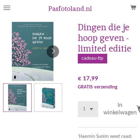
Ga
Pasfotoland.nl
direct
naar
Dingen die je
de
hoop geven -
hoofdinhoud
limited editie
cadeau-tip
€ 17,99
GRATIS verzending
In
winkelwagen
‘Haemin Sunim weet raad: