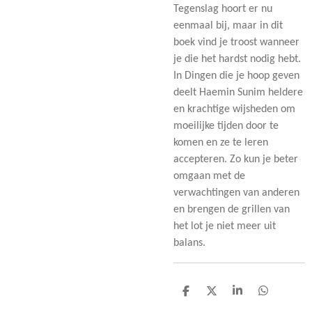
Tegenslag hoort er nu
eenmaal bij, maar in dit
boek vind je troost wanneer
je die het hardst nodig hebt.
In Dingen die je hoop geven
deelt Haemin Sunim heldere
en krachtige wijsheden om
moeilijke tijden door te
komen en ze te leren
accepteren. Zo kun je beter
omgaan met de
verwachtingen van anderen
en brengen de grillen van
het lot je niet meer uit
balans.
D
D
S
D
e
e
h
e