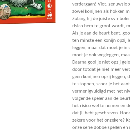
verdergaan! Vlot, zenuwslop
zowel konijnen als hokken 
Zolang hij de juiste symbole
risico hem te groot wordt, m
Als je aan de beurt bent, go
ten minste een konijn opzij 
leggen, maar dat moet je in
moet je ook wegleggen, maar
Daarna gooi je niet opzij ge
door totdat je niet meer ver
geen konijnen opzij leggen, d
te stoppen, scoor je het aan
vermenigvuldigd met het niv
volgende speler aan de beur
het risico wel te nemen en d
dat jij hebt geschreven. Hoor 
zekere voor het onzekere? K
onze serie dobbelspellen en 