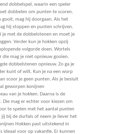
end dobbelspel, waarin een speler
moet dobbelen om punten te scoren.
n gooit, mag hij doorgaan. Als het
ag hij stoppen en punten schrijven.
oi je met de dobbelstenen en moet je
leggen. Verder kun je hokken opzij
 oplopende volgorde doen. Wortels
 die mag je niet opnieuw gooien.
legde dobbelstenen opnieuw. Zo ga je
der kunt of wilt. Kun je na een worp
an scoor je geen punten. Als je besluit
tal geworpen konijnen
eau van je hokken. Daarna is de
t. Die mag er echter voor kiezen om
oor te spelen met het aantal punten
jij bij de durfals of neem je liever het
onijnen Hokken past uitstekend in
is ideaal voor op vakantie. Er kunnen