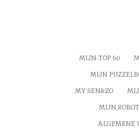
Ga
direct
naar
de
hoofdinhoud
MIJN-TOP 60
M
MIJN PUZZEL
MY SEN&ZO
MIJ
MIJN ROBO
ALGEMENE 