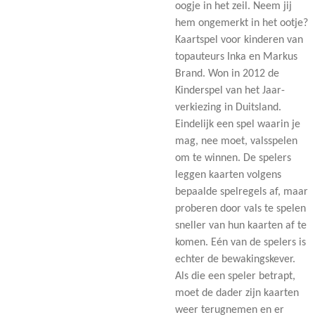
oogje in het zeil. Neem jij
hem ongemerkt in het ootje?
Kaartspel voor kinderen van
topauteurs Inka en Markus
Brand. Won in 2012 de
Kinderspel van het Jaar-
verkiezing in Duitsland.
Eindelijk een spel waarin je
mag, nee moet, valsspelen
om te winnen. De spelers
leggen kaarten volgens
bepaalde spelregels af, maar
proberen door vals te spelen
sneller van hun kaarten af te
komen. Eén van de spelers is
echter de bewakingskever.
Als die een speler betrapt,
moet de dader zijn kaarten
weer terugnemen en er