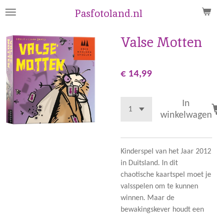
Ga
Pasfotoland.nl
direct
naar
Valse Motten
de
hoofdinhoud
€ 14,99
In
winkelwagen
Kinderspel van het Jaar 2012
in Duitsland. In dit
chaotische kaartspel moet je
valsspelen om te kunnen
winnen. Maar de
bewakingskever houdt een