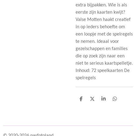
extra bijpakken. Wie is als
eerste zijn kaarten kwijt?
Valse Motten haakt creatief
in op ieders behoefte om
een loopje met de spelregels
te nemen. Ideaal voor
gezelschappen en families
die op zoek zijn naar een
niet te serieus kaartspelletje.
Inhoud: 72 speelkaarten De
spelregels
D
D
S
D
e
e
h
e
l
e
a
l
e
l
r
e
n
e
n
© 2020-2026 pasfotoland