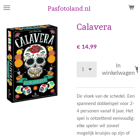
Ga
Pasfotoland.nl
direct
naar
Calavera
de
hoofdinhoud
€ 14,99
In
winkelwagen
De vloek van de schedel. Een
spannend dobbelspel voor 2-
4 personen vanaf 8 jaar. Het
spel is ontzettend eenvoudig:
elke speler wil zoveel
mogelijk kruisjes op zijn of