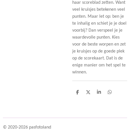
haar scoreblad zetten. Want
veel kruisjes betekenen veel
punten. Maar let op: ben je
te inhalig en schiet je je doel
voorbij? Dan verspeel je je
waardevolle punten. Kies
voor de beste worpen en zet
je kruisjes op de goede plek
op de scorekaart. Dat is de
enige manier om het spel te
winnen.
D
D
S
D
e
e
h
e
l
e
a
l
e
l
r
e
n
e
n
© 2020-2026 pasfotoland