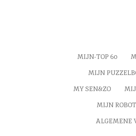
Ga
direct
naar
de
hoofdinhoud
MIJN-TOP 60
M
MIJN PUZZEL
MY SEN&ZO
MIJ
MIJN ROBO
ALGEMENE 