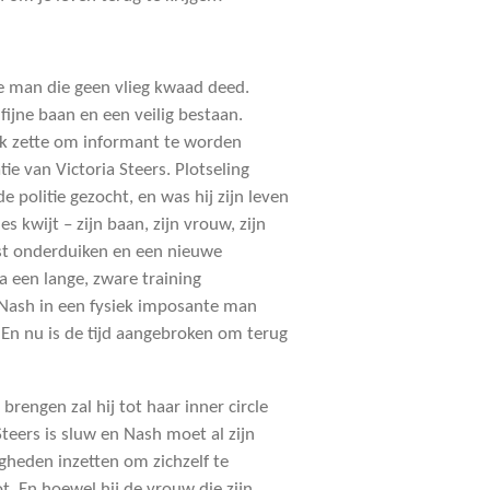
 man die geen vlieg kwaad deed.
ijne baan en een veilig bestaan.
k zette om informant te worden
ie van Victoria Steers. Plotseling
e politie gezocht, en was hij zijn leven
es kwijt – zijn baan, zijn vrouw, zijn
est onderduiken en een nieuwe
 een lange, zware training
Nash in een fysiek imposante man
 En nu is de tijd aangebroken om terug
brengen zal hij tot haar inner circle
eers is sluw en Nash moet al zijn
heden inzetten om zichzelf te
. En hoewel hij de vrouw die zijn