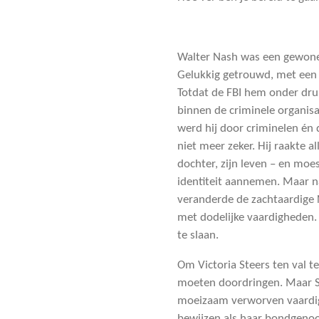
Walter Nash was een gewone
Gelukkig getrouwd, met een f
Totdat de FBI hem onder dru
binnen de criminele organisat
werd hij door criminelen én d
niet meer zeker. Hij raakte all
dochter, zijn leven – en mo
identiteit aannemen. Maar na
veranderde de zachtaardige 
met dodelijke vaardigheden.
te slaan.
Om Victoria Steers ten val te 
moeten doordringen. Maar St
moeizaam verworven vaardig
bewijzen als haar bondgenoot