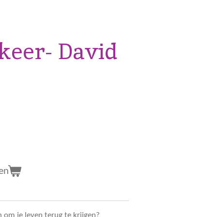
keer- David
en
n om je leven terug te krijgen?