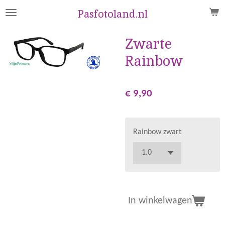
Ga
Pasfotoland.nl
direct
naar
Zwarte
de
Rainbow
hoofdinhoud
€ 9,90
Rainbow zwart
In winkelwagen