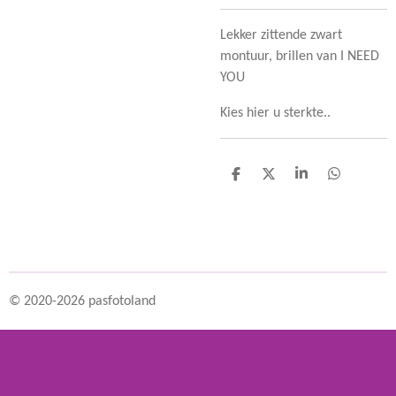
Lekker zittende zwart
montuur, brillen van I NEED
YOU
Kies hier u sterkte..
D
D
S
D
e
e
h
e
l
e
a
l
e
l
r
e
n
e
n
© 2020-2026 pasfotoland