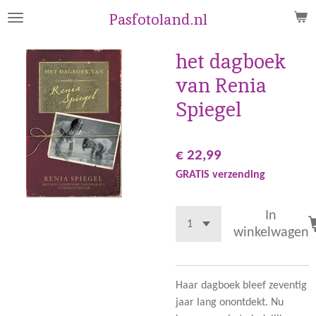
Ga
Pasfotoland.nl
direct
naar
het dagboek
de
van Renia
hoofdinhoud
Spiegel
€ 22,99
GRATIS verzending
In
winkelwagen
Haar dagboek bleef zeventig
jaar lang onontdekt. Nu