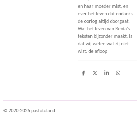
en haar moeder mist, en
over het leven dat ondanks
de oorlog altijd doorgaat.
Wat het lezen van Renia’s
teksten bijzonder maakt, is
dat wij weten wat zij niet
wist: de afloop
D
D
S
D
e
e
h
e
l
e
a
l
e
l
r
e
n
e
n
© 2020-2026 pasfotoland