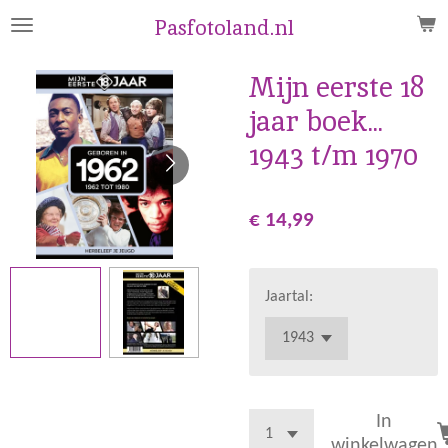
Ga
Pasfotoland.nl
direct
naar
Mijn eerste 18
de
jaar boek...
hoofdinhoud
1943 t/m 1970
€ 14,99
Jaartal:
In
winkelwagen