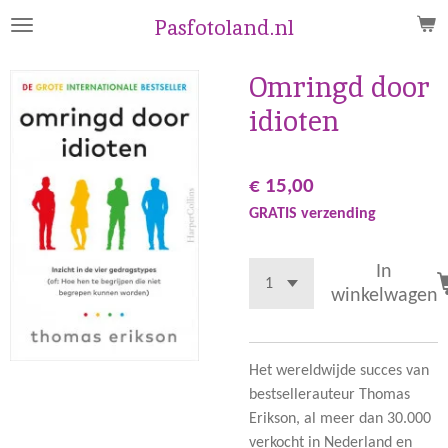
Ga
Pasfotoland.nl
direct
naar
Omringd door
de
idioten
hoofdinhoud
€ 15,00
GRATIS verzending
In
winkelwagen
Het wereldwijde succes van
bestsellerauteur Thomas
Erikson, al meer dan 30.000
verkocht in Nederland en